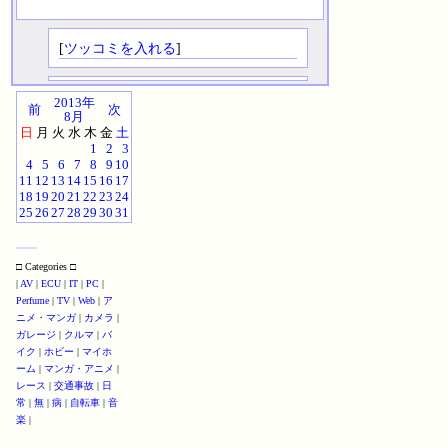
[
ツッコミを入れる
]
2013年
前
次
8月
日
月
火
水
木
金
土
1
2
3
4
5
6
7
8
9
10
11
12
13
14
15
16
17
18
19
20
21
22
23
24
25
26
27
28
29
30
31
□ Categories □
|
AV
|
ECU
|
IT
|
PC
|
Perfume
|
TV
|
Web
|
ア
ニメ・マンガ
|
カメラ
|
ガレージ
|
クルマ
|
バ
イク
|
ホビー
|
マイホ
ーム
|
マンガ・アニメ
|
レース
|
交通事故
|
日
常
|
無
|
病
|
自転車
|
音
楽
|