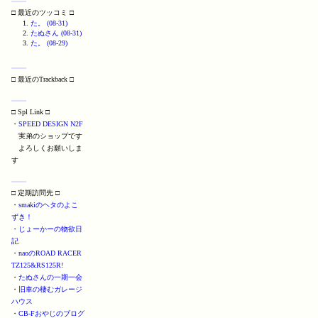
□ 最近のツッコミ □
た。 (08-31)
たぬさん (08-31)
た。 (08-29)
□ 最近のTrackback □
□ Spl Link □
・
SPEED DESIGN N2F
実弟のショップです
よろしくお願いしま
す
□ 定期訪問先 □
・
smakiのヘタのよこ
ずき！
・
じょーかーの物欲日
記
・
naoのROAD RACER
TZ125&RS125R!
・
たぬさんの一期一会
・
旧車の棲むガレージ
ハウス
・
CB-Fおやじのブログ