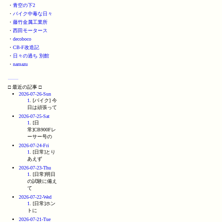
・
青空の下2
・
バイク中毒な日々
・
藤竹金属工業所
・
西田モータース
・
decoboco
・
CB-F改造記
・
日々の過ち 別館
・
namazu
□ 最近の記事 □
2026-07-26-Sun
1
. [バイク] 今
日は頑張って
2026-07-25-Sat
1
. [日
常]CB900Fレ
ーサー号の
2026-07-24-Fri
1
. [日常]とり
あえず
2026-07-23-Thu
1
. [日常]明日
の試験に備え
て
2026-07-22-Wed
1
. [日常]ホン
トに
2026-07-21-Tue