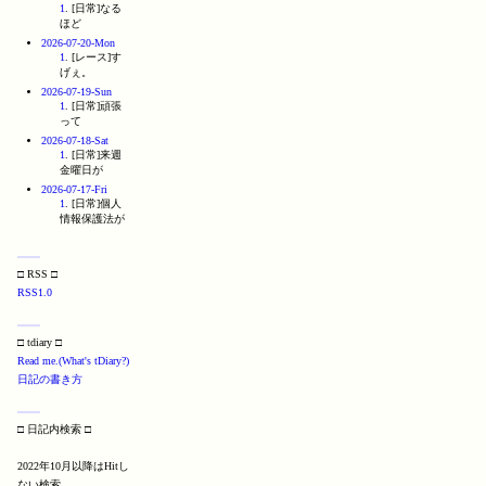
1
. [日常]なる
ほど
2026-07-20-Mon
1
. [レース]す
げぇ。
2026-07-19-Sun
1
. [日常]頑張
って
2026-07-18-Sat
1
. [日常]来週
金曜日が
2026-07-17-Fri
1
. [日常]個人
情報保護法が
□ RSS □
RSS1.0
□ tdiary □
Read me.(What's tDiary?)
日記の書き方
□ 日記内検索 □
2022年10月以降はHitし
ない検索