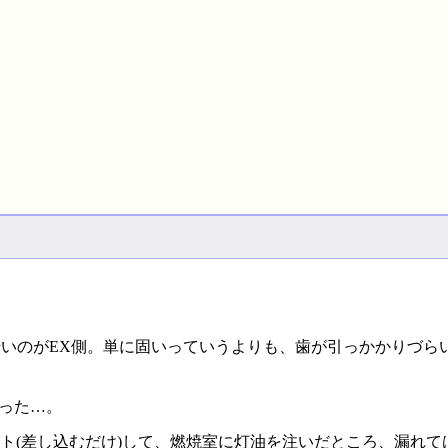
伝いのがEX側。単に固いっていうよりも、歯が引っかかりづら
かった…。
ト(差し込むだけ)して、燃焼室に灯油を注いだところ、漏れて