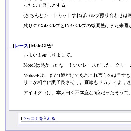
ったので良しとする。
(きちんとシートカットすればバルブ擦り合わせは
残りのEX4バルブとIN3バルブの微調整はまた来週
_
[
レース
] MotoGPが
いよいよ始まりまして。
Moto3は熱かったなー！いいレースだった。クリ
MotoGPは、まだ1戦だけであれこれ言うのは早
リアが相当に調子良さそう。直線もドカティより速
アイオグラは、本人曰く不本意な5位だったそうで
[
ツッコミを入れる
]