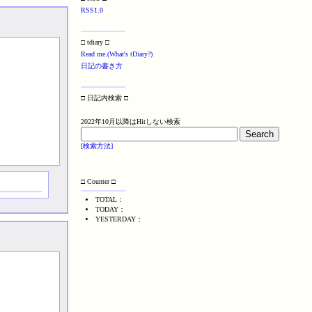
RSS1.0
□ tdiary □
Read me.(What's tDiary?)
日記の書き方
□ 日記内検索 □
2022年10月以降はHitしない検索
[検索方法]
□ Counter □
TOTAL：
TODAY：
YESTERDAY：