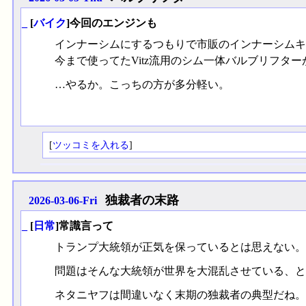
_
[
バイク
]今回のエンジンも
インナーシムにするつもりで市販のインナーシムキ
今まで使ってたVitz流用のシム一体バルブリフタ
…やるか。こっちの方が多分軽い。
[
ツッコミを入れる
]
独裁者の末路
2026-03-06-Fri
_
[
日常
]常識言って
トランプ大統領が正気を保っているとは思えない。
問題はそんな大統領が世界を大混乱させている、と
ネタニヤフは間違いなく末期の独裁者の典型だね。