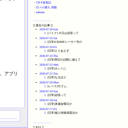
・
CB-F改造記
・
日々の過ち 別館
・
namazu
□ 最近の記事 □
2026-07-26-Sun
1
. [バイク] 今日は頑張って
2026-07-25-Sat
1
. [日常]CB900Fレーサー号の
2026-07-24-Fri
1
. [日常]とりあえず
2026-07-23-Thu
1
. [日常]明日の試験に備えて
2026-07-22-Wed
1
. [日常]ホントに
気。アプリ
2026-07-21-Tue
1
. [日常]なるほど
2026-07-20-Mon
1
. [レース]すげぇ。
2026-07-19-Sun
1
. [日常]頑張って
2026-07-18-Sat
1
. [日常]来週金曜日が
2026-07-17-Fri
1
. [日常]個人情報保護法が
□ RSS □