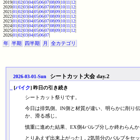
2019|
01
|
02
|
03
|
04
|
05
|
06
|
07
|
08
|
09
|
10
|
11
|
12
|
2020|
01
|
02
|
03
|
04
|
05
|
06
|
07
|
08
|
09
|
10
|
11
|
12
|
2021|
01
|
02
|
03
|
04
|
05
|
06
|
07
|
08
|
09
|
10
|
11
|
12
|
2022|
01
|
02
|
03
|
04
|
05
|
06
|
07
|
08
|
09
|
10
|
11
|
12
|
2023|
01
|
02
|
03
|
04
|
05
|
06
|
07
|
08
|
09
|
10
|
11
|
12
|
2024|
01
|
02
|
03
|
04
|
05
|
06
|
07
|
08
|
09
|
10
|
11
|
12
|
2025|
01
|
02
|
03
|
04
|
05
|
06
|
07
|
08
|
09
|
10
|
11
|
12
|
2026|
01
|
02
|
03
|
04
|
05
|
06
|
07
|
年
半期
四半期
月
全カテゴリ
シートカット大会 day.2
2026-03-01-Sun
_
[
バイク
] 昨日の引き続き
シートカット祭りです。
今日は排気側。IN側と材質が違い、明らかに削り
か、滑る感じ。
慎重に進めた結果、EX側4バルブ分しか終わらん
とりあえず出来上がった1，2気筒分のバルブをセッ