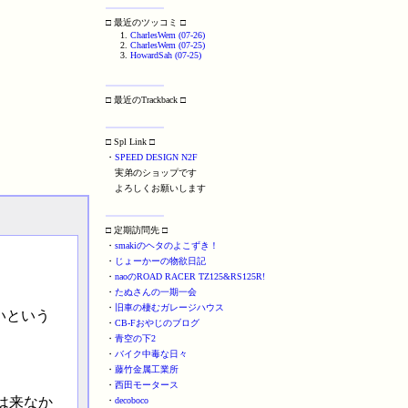
□ 最近のツッコミ □
CharlesWem (07-26)
CharlesWem (07-25)
HowardSah (07-25)
□ 最近のTrackback □
□ Spl Link □
・
SPEED DESIGN N2F
実弟のショップです
よろしくお願いします
□ 定期訪問先 □
・
smakiのヘタのよこずき！
・
じょーかーの物欲日記
・
naoのROAD RACER TZ125&RS125R!
・
たぬさんの一期一会
・
旧車の棲むガレージハウス
いという
・
CB-Fおやじのブログ
・
青空の下2
・
バイク中毒な日々
・
藤竹金属工業所
・
西田モータース
は来なか
・
decoboco