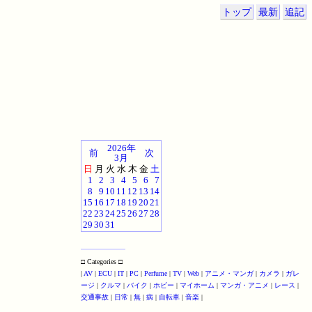
トップ
最新
追記
2026年
前
次
3月
日
月
火
水
木
金
土
1
2
3
4
5
6
7
8
9
10
11
12
13
14
15
16
17
18
19
20
21
22
23
24
25
26
27
28
29
30
31
□ Categories □
|
AV
|
ECU
|
IT
|
PC
|
Perfume
|
TV
|
Web
|
アニメ・マンガ
|
カメラ
|
ガレ
ージ
|
クルマ
|
バイク
|
ホビー
|
マイホーム
|
マンガ・アニメ
|
レース
|
交通事故
|
日常
|
無
|
病
|
自転車
|
音楽
|