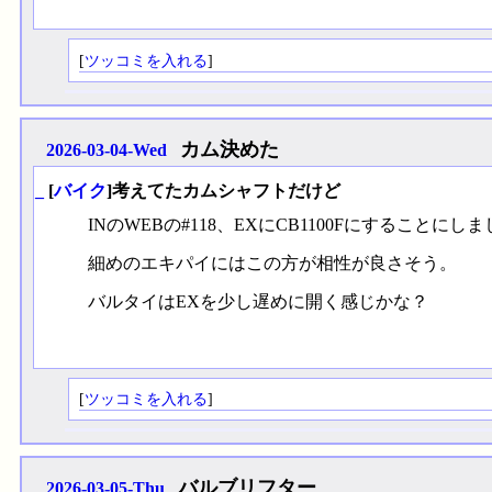
[
ツッコミを入れる
]
カム決めた
2026-03-04-Wed
_
[
バイク
]考えてたカムシャフトだけど
INのWEBの#118、EXにCB1100Fにすることにし
細めのエキパイにはこの方が相性が良さそう。
バルタイはEXを少し遅めに開く感じかな？
[
ツッコミを入れる
]
バルブリフター
2026-03-05-Thu