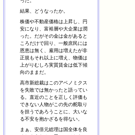
った。
結果、どうなったか。
株価や不動産価格は上昇し、円
安になり、富裕層や大企業は潤
った。だがその金は金があると
ころだけで回り、一般庶民には
恩恵は無く、雇用は増えたが非
正規もそれ以上に増え、物価は
上がりむしろ実質賃金は低下傾
向のままだ。
高市新総裁はこのアベノミクス
を失敗では無かったと語ってい
る。直近のことを正しく評価も
できない人物がこの先の舵取り
を担うであろうことに、大いな
る不安を抱かざるを得ない。
まぁ、安倍元総理は国全体を良