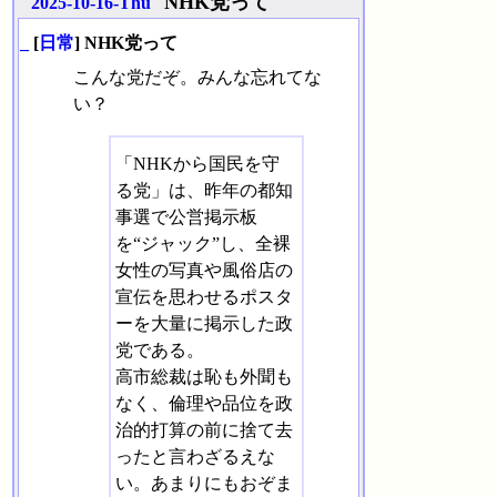
NHK党って
2025-10-16-Thu
_
[
日常
] NHK党って
こんな党だぞ。みんな忘れてな
い？
「NHKから国民を守
る党」は、昨年の都知
事選で公営掲示板
を“ジャック”し、全裸
女性の写真や風俗店の
宣伝を思わせるポスタ
ーを大量に掲示した政
党である。
高市総裁は恥も外聞も
なく、倫理や品位を政
治的打算の前に捨て去
ったと言わざるえな
い。あまりにもおぞま