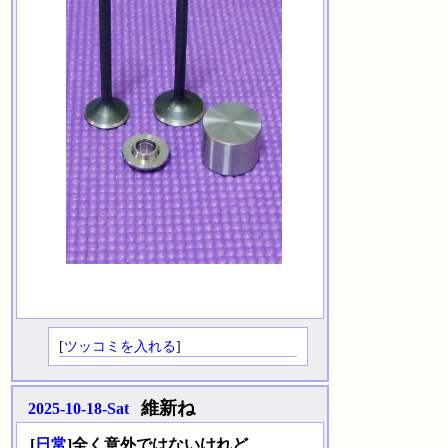
[
ツッコミを入れる
]
維新ね
2025-10-18-Sat
_
[
日常
]全く意外ではないけれど