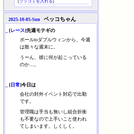
[
ツッコミを入れる
]
ペッコちゃん
2025-10-05-Sun
_
[
レース
]先週モテギの
ポールtoダブルウィンから、今週
は散々な週末に。
うーん、彼に何が起こっている
のか…。
_
[
日常
]今日は
会社の対外イベント対応で出勤
です。
管理職は手当も無いし組合折衝
も不要なので上手いこと使われ
てしまいます。しくしく。