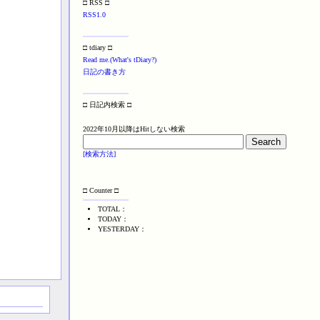
□ RSS □
RSS1.0
□ tdiary □
Read me.(What's tDiary?)
日記の書き方
□ 日記内検索 □
2022年10月以降はHitしない検索
[検索方法]
□ Counter □
TOTAL：
TODAY：
YESTERDAY：