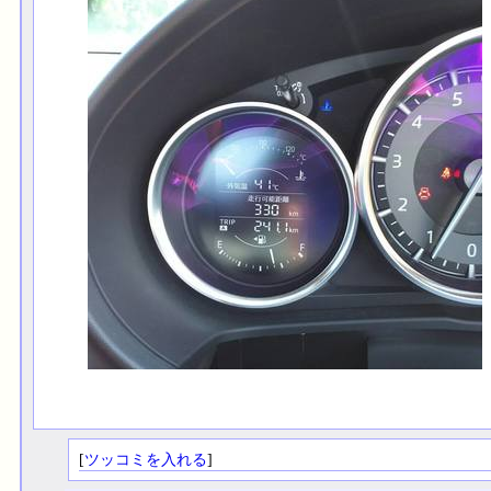
[
ツッコミを入れる
]