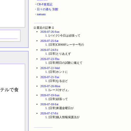
・
CB-F改造記
・
日々の過ち 別館
・
namazu
□ 最近の記事 □
2026-07-26-Sun
1
. [バイク] 今日は頑張って
2026-07-25-Sat
1
. [日常]CB900Fレーサー号の
2026-07-24-Fri
1
. [日常]とりあえず
2026-07-23-Thu
1
. [日常]明日の試験に備えて
2026-07-22-Wed
1
. [日常]ホントに
2026-07-21-Tue
1
. [日常]なるほど
2026-07-20-Mon
テルで食
1
. [レース]すげぇ。
2026-07-19-Sun
1
. [日常]頑張って
2026-07-18-Sat
1
. [日常]来週金曜日が
2026-07-17-Fri
1
. [日常]個人情報保護法が