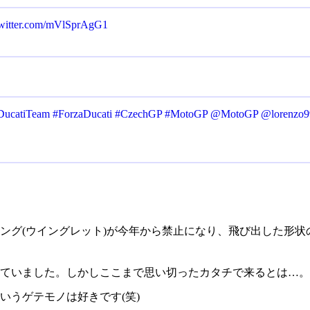
twitter.com/mVlSprAgG1
DucatiTeam
#ForzaDucati
#CzechGP
#MotoGP
@MotoGP
@lorenzo9
ング(ウイングレット)が今年から禁止になり、飛び出した形状
ていました。しかしここまで思い切ったカタチで来るとは…。
いうゲテモノは好きです(笑)