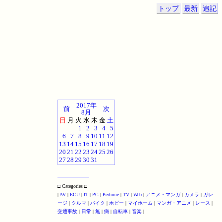
トップ
最新
追記
2017年
前
次
8月
日
月
火
水
木
金
土
1
2
3
4
5
6
7
8
9
10
11
12
13
14
15
16
17
18
19
20
21
22
23
24
25
26
27
28
29
30
31
□ Categories □
|
AV
|
ECU
|
IT
|
PC
|
Perfume
|
TV
|
Web
|
アニメ・マンガ
|
カメラ
|
ガレ
ージ
|
クルマ
|
バイク
|
ホビー
|
マイホーム
|
マンガ・アニメ
|
レース
|
交通事故
|
日常
|
無
|
病
|
自転車
|
音楽
|