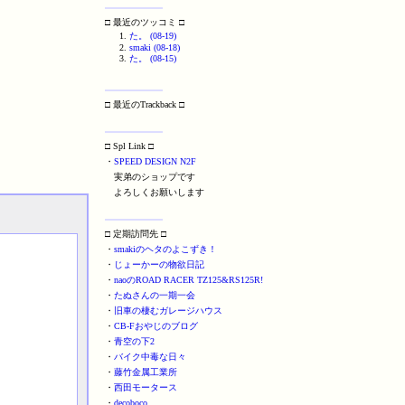
□ 最近のツッコミ □
た。 (08-19)
smaki (08-18)
た。 (08-15)
□ 最近のTrackback □
□ Spl Link □
・
SPEED DESIGN N2F
実弟のショップです
よろしくお願いします
□ 定期訪問先 □
・
smakiのヘタのよこずき！
・
じょーかーの物欲日記
・
naoのROAD RACER TZ125&RS125R!
・
たぬさんの一期一会
・
旧車の棲むガレージハウス
・
CB-Fおやじのブログ
・
青空の下2
・
バイク中毒な日々
・
藤竹金属工業所
・
西田モータース
・
decoboco