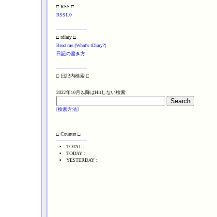
□ RSS □
RSS1.0
□ tdiary □
Read me.(What's tDiary?)
日記の書き方
□ 日記内検索 □
2022年10月以降はHitしない検索
[検索方法]
□ Counter □
TOTAL：
TODAY：
YESTERDAY：