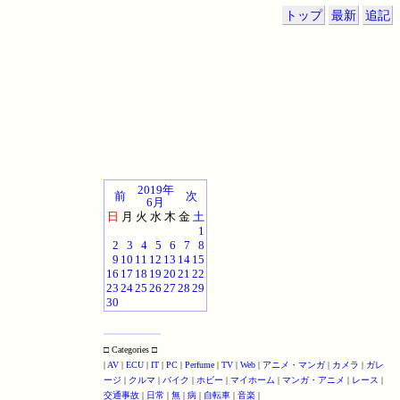
トップ
最新
追記
2019年
前
次
6月
日
月
火
水
木
金
土
1
2
3
4
5
6
7
8
9
10
11
12
13
14
15
16
17
18
19
20
21
22
23
24
25
26
27
28
29
30
□ Categories □
|
AV
|
ECU
|
IT
|
PC
|
Perfume
|
TV
|
Web
|
アニメ・マンガ
|
カメラ
|
ガレ
ージ
|
クルマ
|
バイク
|
ホビー
|
マイホーム
|
マンガ・アニメ
|
レース
|
交通事故
|
日常
|
無
|
病
|
自転車
|
音楽
|