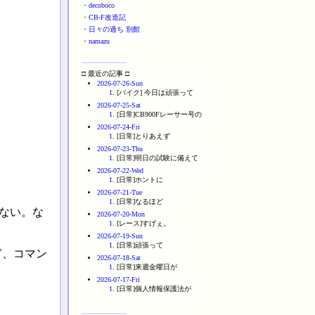
・
decoboco
・
CB-F改造記
・
日々の過ち 別館
・
namazu
□ 最近の記事 □
2026-07-26-Sun
1
. [バイク] 今日は頑張って
2026-07-25-Sat
1
. [日常]CB900Fレーサー号の
2026-07-24-Fri
1
. [日常]とりあえず
2026-07-23-Thu
1
. [日常]明日の試験に備えて
2026-07-22-Wed
1
. [日常]ホントに
2026-07-21-Tue
1
. [日常]なるほど
来ない。な
2026-07-20-Mon
1
. [レース]すげぇ。
2026-07-19-Sun
1
. [日常]頑張って
ぎ、コマン
2026-07-18-Sat
1
. [日常]来週金曜日が
2026-07-17-Fri
1
. [日常]個人情報保護法が