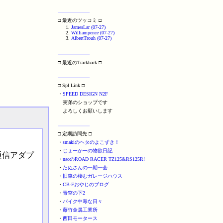
□ 最近のツッコミ □
JamesLar (07-27)
Williampence (07-27)
AlbertTrouh (07-27)
□ 最近のTrackback □
□ Spl Link □
・
SPEED DESIGN N2F
実弟のショップです
よろしくお願いします
□ 定期訪問先 □
・
smakiのヘタのよこずき！
・
じょーかーの物欲日記
h通信アダプ
・
naoのROAD RACER TZ125&RS125R!
・
たぬさんの一期一会
・
旧車の棲むガレージハウス
・
CB-Fおやじのブログ
・
青空の下2
・
バイク中毒な日々
・
藤竹金属工業所
・
西田モータース