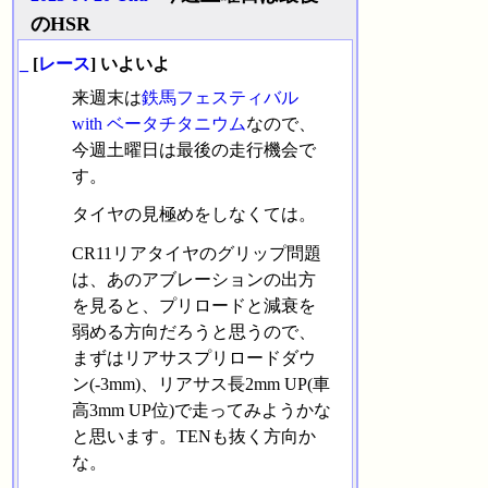
のHSR
_
[
レース
] いよいよ
来週末は
鉄馬フェスティバル
with ベータチタニウム
なので、
今週土曜日は最後の走行機会で
す。
タイヤの見極めをしなくては。
CR11リアタイヤのグリップ問題
は、あのアブレーションの出方
を見ると、プリロードと減衰を
弱める方向だろうと思うので、
まずはリアサスプリロードダウ
ン(-3mm)、リアサス長2mm UP(車
高3mm UP位)で走ってみようかな
と思います。TENも抜く方向か
な。