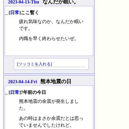
なんだか眠い。
2023-04-13-Thu
_
[
日常
]ここ暫く
疲れ気味なのか、なんだか眠い
です。
内職を早く終わらせたいぜ。
[
ツッコミを入れる
]
熊本地震の日
2023-04-14-Fri
_
[
日常
]7年前の今日
熊本地震の余震が発生しまし
た。
あの時はまさか余震だとは思っ
ていませんでしたけれど。