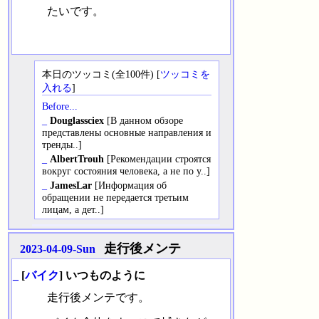
たいです。
本日のツッコミ(全100件) [
ツッコミを
入れる
]
Before...
_
Douglassciex
[В данном обзоре
представлены основные направления и
тренды..]
_
AlbertTrouh
[Рекомендации строятся
вокруг состояния человека, а не по у..]
_
JamesLar
[Информация об
обращении не передается третьим
лицам, а дет..]
走行後メンテ
2023-04-09-Sun
_
[
バイク
] いつものように
走行後メンテです。