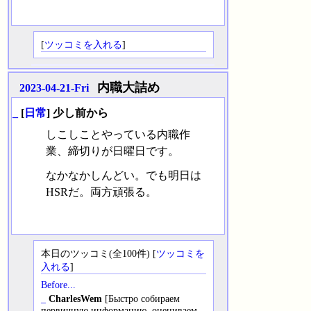
[
ツッコミを入れる
]
内職大詰め
2023-04-21-Fri
_
[
日常
] 少し前から
しこしことやっている内職作
業、締切りが日曜日です。
なかなかしんどい。でも明日は
HSRだ。両方頑張る。
本日のツッコミ(全100件) [
ツッコミを
入れる
]
Before...
_
CharlesWem
[Быстро собираем
первичную информацию, оцениваем