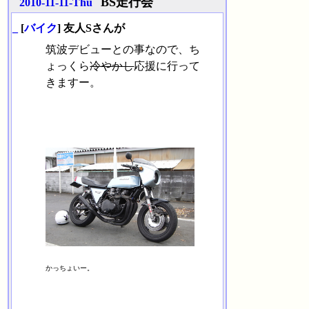
BS走行会
2010-11-11-Thu
_
[
バイク
] 友人Sさんが
筑波デビューとの事なので、ち
ょっくら
冷やかし
応援に行って
きますー。
かっちょいー。