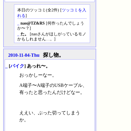
本日のツッコミ(全2件) [
ツッコミを入
れる
]
_
nao@TZ&RS
[何作ったんでしょう
か〜？]
_
た。
[naoさんがほしがっているモノ
かもしれません…。]
探し物。
2010-11-04-Thu
_
[
バイク
] あっれ〜。
おっかしーなー。
A端子〜A端子のUSBケーブル、
有ったと思ったんだけどなー。
ええい、ぶった切ってしまう
か。