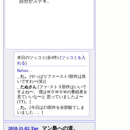
自分がステキ。
本日のツッコミ(全4件) [
ツッコミを入
れる
]
Before...
_
た。
[やっぱりファースト3部作は良
いですわー(笑)]
_
たぬさん
[ファ−スト３部作はいいで
すよね〜。 僕はＷＯＷＯＷの番組表を
見ていいな〜と 思っていましたよ〜
(TT)。]
_
た。
[今日はZ3部作を全部観てしま
いました…。]
マン島への道。
2010-11-02-Tue