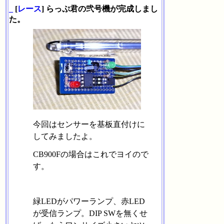
_
[
レース
] らっぷ君の弐号機が完成しまし
た。
今回はセンサーを基板直付けに
してみましたよ。
CB900Fの場合はこれでヨイので
す。
緑LEDがパワーランプ、赤LED
が受信ランプ。DIP SWを無くせ