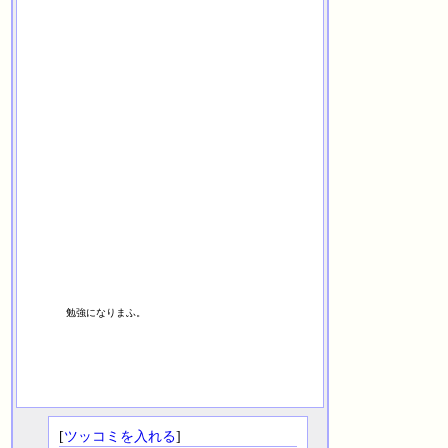
勉強になりまふ。
[
ツッコミを入れる
]