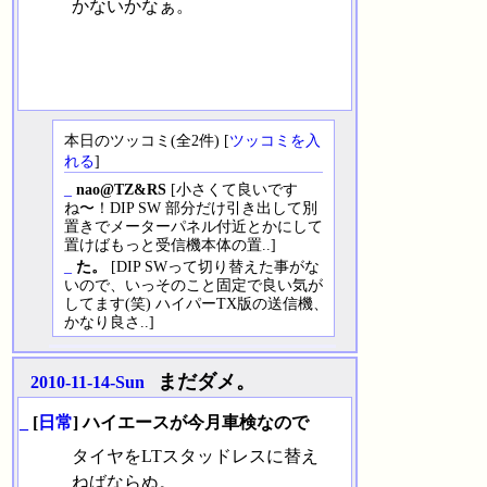
かないかなぁ。
本日のツッコミ(全2件) [
ツッコミを入
れる
]
_
nao@TZ&RS
[小さくて良いです
ね〜！DIP SW 部分だけ引き出して別
置きでメーターパネル付近とかにして
置けばもっと受信機本体の置..]
_
た。
[DIP SWって切り替えた事がな
いので、いっそのこと固定で良い気が
してます(笑) ハイパーTX版の送信機、
かなり良さ..]
まだダメ。
2010-11-14-Sun
_
[
日常
] ハイエースが今月車検なので
タイヤをLTスタッドレスに替え
ねばならぬ。