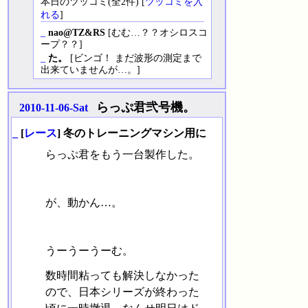
本日のツッコミ(全2件) [
ツッコミを入
れる
]
_
nao@TZ&RS
[むむ…？？オシロスコ
ープ？？]
_
た。
[ビンゴ！ まだ波形の測定まで
出来ていませんが…。]
らっぷ君弐号機。
2010-11-06-Sat
_
[
レース
] 冬のトレーニングマシン用に
らっぷ君をもう一台製作した。
が、動かん…。
うーうーうーむ。
数時間粘っても解決しなかった
ので、日本シリーズが終わった