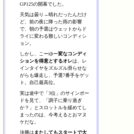
GP125の開幕でした。
天気は曇り→晴れだったんだけ
ど、前の夜に降った雨の影響
で、朝の予選はウェットからド
ライに変わる難しいコンディシ
ョン。
しかし、こーゆー
変なコンディ
ションを得意とするオレ
は、レ
インタイヤをズルズル滑らせな
がらも爆走し、予選7番手をゲッ
ト。自己最高位。
実は途中で「3位」のサインボー
ドを見て、「調子に乗り過ぎ
か？」とスロットルを緩めてし
まったのは、今考えるとおマヌ
ケだな。
決勝は
またしてもスタートで大