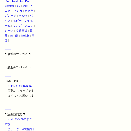
|
AV
|
ECU
|
IT
|
PC
|
Perfume
|
TV
|
Web
|
ア
ニメ・マンガ
|
カメラ
|
ガレージ
|
クルマ
|
バ
イク
|
ホビー
|
マイホ
ーム
|
マンガ・アニメ
|
レース
|
交通事故
|
日
常
|
無
|
病
|
自転車
|
音
楽
|
□ 最近のツッコミ □
□ 最近のTrackback □
□ Spl Link □
・
SPEED DESIGN N2F
実弟のショップです
よろしくお願いしま
す
□ 定期訪問先 □
・
smakiのヘタのよこ
ずき！
・
じょーかーの物欲日