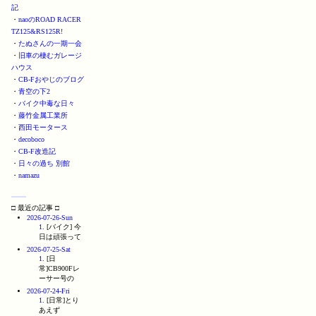
記
・
naoのROAD RACER
TZ125&RS125R!
・
たぬさんの一期一会
・
旧車の棲むガレージ
ハウス
・
CB-Fおやじのブログ
・
青空の下2
・
バイク中毒な日々
・
藤竹金属工業所
・
西田モータース
・
decoboco
・
CB-F改造記
・
日々の過ち 別館
・
namazu
□ 最近の記事 □
2026-07-26-Sun
1
. [バイク] 今
日は頑張って
2026-07-25-Sat
1
. [日
常]CB900Fレ
ーサー号の
2026-07-24-Fri
1
. [日常]とり
あえず