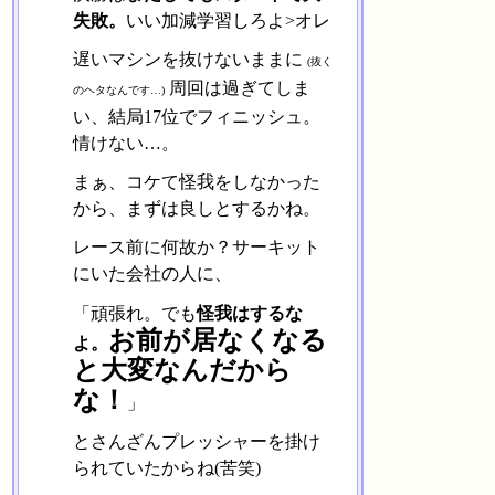
失敗。
いい加減学習しろよ>オレ
遅いマシンを抜けないままに
(抜く
周回は過ぎてしま
のヘタなんです…)
い、結局17位でフィニッシュ。
情けない…。
まぁ、コケて怪我をしなかった
から、まずは良しとするかね。
レース前に何故か？サーキット
にいた会社の人に、
「頑張れ。でも
怪我はするな
お前が居なくなる
よ。
と大変なんだから
な！
」
とさんざんプレッシャーを掛け
られていたからね(苦笑)