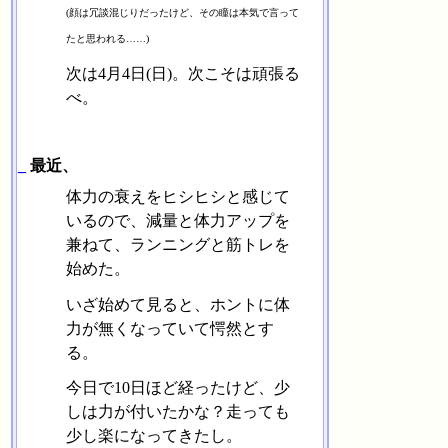
(顔は冗談混じりだったけど、その瞳は本気で言って
たと思われる……)
次は4月4日(日)。次こそは頑張る
べ。
_
最近、
体力の衰えをヒシヒシと感じて
いるので、減量と体力アップを
兼ねて、ランニングと筋トレを
始めた。
いざ始めて見ると、ホントに体
力が無くなっていて愕然とす
る。
今日で10日ほど経ったけど、少
しは力が付いたかな？走っても
少し楽になってきたし。