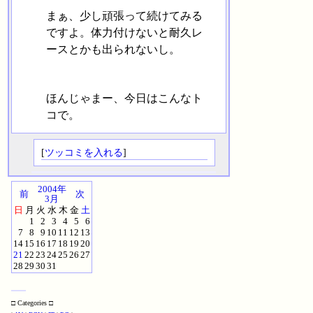
まぁ、少し頑張って続けてみる
ですよ。体力付けないと耐久レ
ースとかも出られないし。
ほんじゃまー、今日はこんなト
コで。
[
ツッコミを入れる
]
2004年
前
次
3月
日
月
火
水
木
金
土
1
2
3
4
5
6
7
8
9
10
11
12
13
14
15
16
17
18
19
20
21
22
23
24
25
26
27
28
29
30
31
□ Categories □