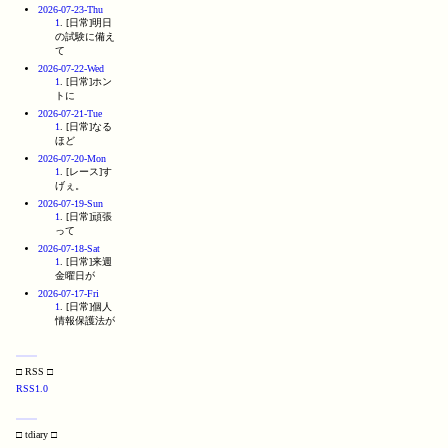
2026-07-23-Thu
1
. [日常]明日
の試験に備え
て
2026-07-22-Wed
1
. [日常]ホン
トに
2026-07-21-Tue
1
. [日常]なる
ほど
2026-07-20-Mon
1
. [レース]す
げぇ。
2026-07-19-Sun
1
. [日常]頑張
って
2026-07-18-Sat
1
. [日常]来週
金曜日が
2026-07-17-Fri
1
. [日常]個人
情報保護法が
□ RSS □
RSS1.0
□ tdiary □