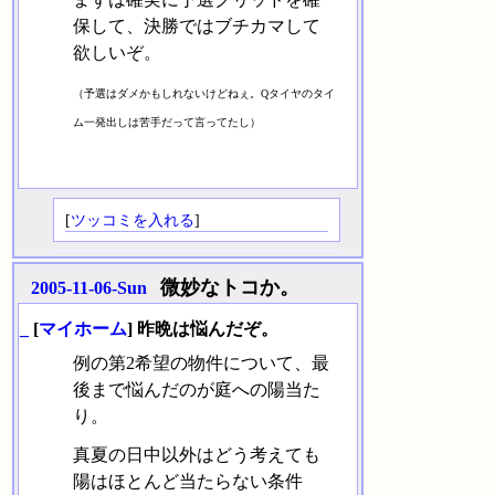
保して、決勝ではブチカマして
欲しいぞ。
（予選はダメかもしれないけどねぇ。Qタイヤのタイ
ム一発出しは苦手だって言ってたし）
[
ツッコミを入れる
]
微妙なトコか。
2005-11-06-Sun
_
[
マイホーム
] 昨晩は悩んだぞ。
例の第2希望の物件について、最
後まで悩んだのが庭への陽当た
り。
真夏の日中以外はどう考えても
陽はほとんど当たらない条件