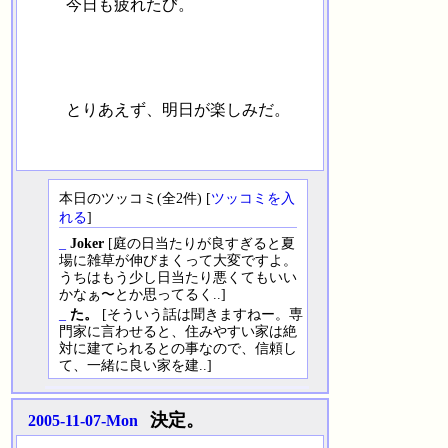
今日も疲れたび。
とりあえず、明日が楽しみだ。
本日のツッコミ(全2件) [
ツッコミを入
れる
]
_
Joker
[庭の日当たりが良すぎると夏
場に雑草が伸びまくって大変ですよ。
うちはもう少し日当たり悪くてもいい
かなぁ〜とか思ってるく..]
_
た。
[そういう話は聞きますねー。専
門家に言わせると、住みやすい家は絶
対に建てられるとの事なので、信頼し
て、一緒に良い家を建..]
決定。
2005-11-07-Mon