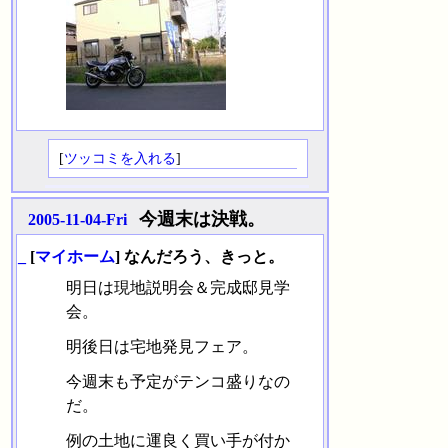
[
ツッコミを入れる
]
今週末は決戦。
2005-11-04-Fri
_
[
マイホーム
] なんだろう、きっと。
明日は現地説明会＆完成邸見学
会。
明後日は宅地発見フェア。
今週末も予定がテンコ盛りなの
だ。
例の土地に運良く買い手が付か