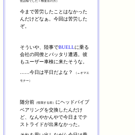
世話様でした＞検査官の方）
今まで苦労したことはなかった
んだけどなぁ。今回は苦労した
ぞ。
そういや、陸事で
BUELL
に乗る
会社の同僚とバッタリ遭遇。彼
もユーザー車検に来たそうな。
……今日は平日だよな？
（←オマエ
モナー）
随分前
にヘッドパイプ
（怪我する前）
ベアリングを交換したんだけ
ど、なんやかんやで今日までテ
ストライドが出来なかった。
それを思い出しながら今日は乗