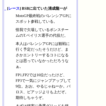
_
[
レース
] BSBに出ていた清成龍一が
MotoGP最終戦のバレンシアGPに
スポット参戦している。
怪我で欠場しているポンスチー
ムのT.ベイリス選手の代役だ。
本人はバレンシアGPには観戦に
行く予定だったそうだけど、ま
さかエントリーするコトになる
とは思っていなかっただろうな
ぁ。
FP1,FP2では16位だったけど、
FP3で一気にジャンプアップして
9位。おお、やるじゃねーか。バ
ロス、ビアッジよりも上だぞ。
期待しちゃうぞ。
まずは確実に予選グリッドを確