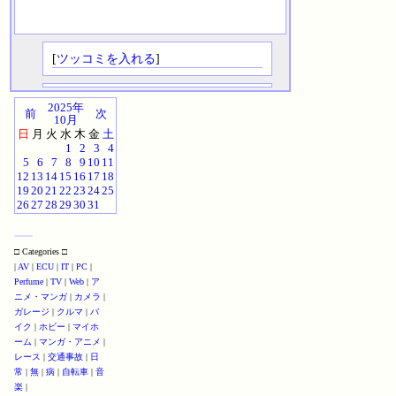
[
ツッコミを入れる
]
2025年
前
次
10月
日
月
火
水
木
金
土
1
2
3
4
5
6
7
8
9
10
11
12
13
14
15
16
17
18
19
20
21
22
23
24
25
26
27
28
29
30
31
□ Categories □
|
AV
|
ECU
|
IT
|
PC
|
Perfume
|
TV
|
Web
|
ア
ニメ・マンガ
|
カメラ
|
ガレージ
|
クルマ
|
バ
イク
|
ホビー
|
マイホ
ーム
|
マンガ・アニメ
|
レース
|
交通事故
|
日
常
|
無
|
病
|
自転車
|
音
楽
|