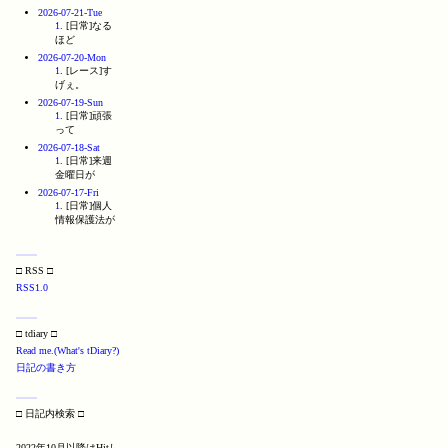
2026-07-21-Tue
1
. [日常]なる
ほど
2026-07-20-Mon
1
. [レース]す
げぇ。
2026-07-19-Sun
1
. [日常]頑張
って
2026-07-18-Sat
1
. [日常]来週
金曜日が
2026-07-17-Fri
1
. [日常]個人
情報保護法が
□ RSS □
RSS1.0
□ tdiary □
Read me.(What's tDiary?)
日記の書き方
□ 日記内検索 □
2022年10月以降はHitし