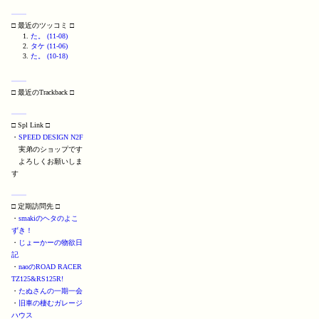
□ 最近のツッコミ □
た。 (11-08)
タケ (11-06)
た。 (10-18)
□ 最近のTrackback □
□ Spl Link □
・
SPEED DESIGN N2F
実弟のショップです
よろしくお願いしま
す
□ 定期訪問先 □
・
smakiのヘタのよこ
ずき！
・
じょーかーの物欲日
記
・
naoのROAD RACER
TZ125&RS125R!
・
たぬさんの一期一会
・
旧車の棲むガレージ
ハウス