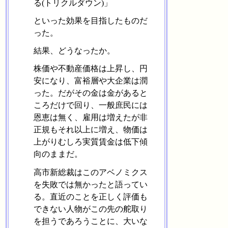
る(トリクルダウン)」
といった効果を目指したものだ
った。
結果、どうなったか。
株価や不動産価格は上昇し、円
安になり、富裕層や大企業は潤
った。だがその金は金があると
ころだけで回り、一般庶民には
恩恵は無く、雇用は増えたが非
正規もそれ以上に増え、物価は
上がりむしろ実質賃金は低下傾
向のままだ。
高市新総裁はこのアベノミクス
を失敗では無かったと語ってい
る。直近のことを正しく評価も
できない人物がこの先の舵取り
を担うであろうことに、大いな