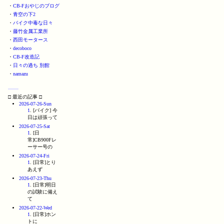
・
CB-Fおやじのブログ
・
青空の下2
・
バイク中毒な日々
・
藤竹金属工業所
・
西田モータース
・
decoboco
・
CB-F改造記
・
日々の過ち 別館
・
namazu
□ 最近の記事 □
2026-07-26-Sun
1
. [バイク] 今
日は頑張って
2026-07-25-Sat
1
. [日
常]CB900Fレ
ーサー号の
2026-07-24-Fri
1
. [日常]とり
あえず
2026-07-23-Thu
1
. [日常]明日
の試験に備え
て
2026-07-22-Wed
1
. [日常]ホン
トに