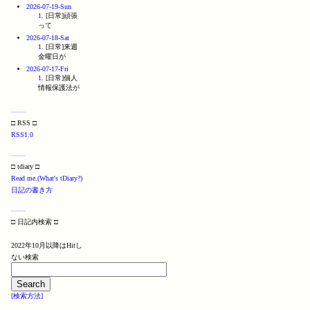
2026-07-19-Sun
1
. [日常]頑張
って
2026-07-18-Sat
1
. [日常]来週
金曜日が
2026-07-17-Fri
1
. [日常]個人
情報保護法が
□ RSS □
RSS1.0
□ tdiary □
Read me.(What's tDiary?)
日記の書き方
□ 日記内検索 □
2022年10月以降はHitし
ない検索
[検索方法]