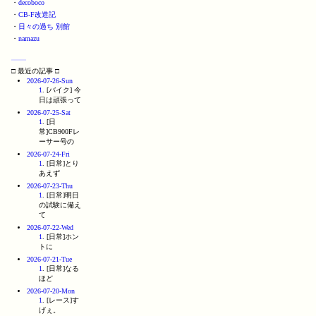
・
decoboco
・
CB-F改造記
・
日々の過ち 別館
・
namazu
□ 最近の記事 □
2026-07-26-Sun
1
. [バイク] 今
日は頑張って
2026-07-25-Sat
1
. [日
常]CB900Fレ
ーサー号の
2026-07-24-Fri
1
. [日常]とり
あえず
2026-07-23-Thu
1
. [日常]明日
の試験に備え
て
2026-07-22-Wed
1
. [日常]ホン
トに
2026-07-21-Tue
1
. [日常]なる
ほど
2026-07-20-Mon
1
. [レース]す
げぇ。