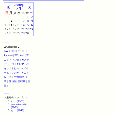
2008年
前
次
2月
日
月
火
水
木
金
土
1
2
3
4
5
6
7
8
9
10
11
12
13
14
15
16
17
18
19
20
21
22
23
24
25
26
27
28
29
□ Categories □
|
AV
|
ECU
|
IT
|
PC
|
Perfume
|
TV
|
Web
|
ア
ニメ・マンガ
|
カメラ
|
ガレージ
|
クルマ
|
バ
イク
|
ホビー
|
マイホ
ーム
|
マンガ・アニメ
|
レース
|
交通事故
|
日
常
|
無
|
病
|
自転車
|
音
楽
|
□ 最近のツッコミ □
た。 (03-01)
gomairikuyu96
(02-29)
た。 (02-19)