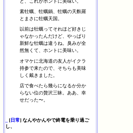
ど、これがホントに美味い。
素牡蠣、牡蠣鍋、牡蠣の天麩羅
とまさに牡蠣天国。
以前は牡蠣ってそれほど好きじ
ゃなかったんだけど、やっぱり
新鮮な牡蠣は違うね。臭みが全
然無くて、ホントに美味い。
オマケに北海道の友人がイクラ
持参で来たので、そちらも美味
しく戴きました。
店で食べたら幾らになるか分か
らない位の贅沢三昧。ああ、幸
せだった〜。
_
[
日常
] なんやかんやで終電を乗り過ご
し、