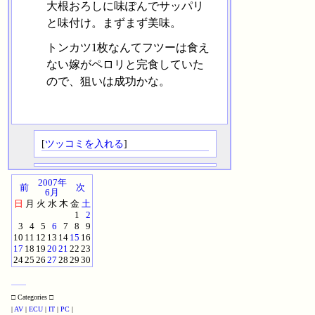
大根おろしに味ぽんでサッパリ
と味付け。まずまず美味。
トンカツ1枚なんてフツーは食え
ない嫁がペロリと完食していた
ので、狙いは成功かな。
[
ツッコミを入れる
]
2007年
前
次
6月
日
月
火
水
木
金
土
1
2
3
4
5
6
7
8
9
10
11
12
13
14
15
16
17
18
19
20
21
22
23
24
25
26
27
28
29
30
□ Categories □
|
AV
|
ECU
|
IT
|
PC
|