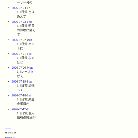
ーサー号の
2026-07-24-Fri
1
. [日常]とり
あえず
2026-07-23-Thu
1
. [日常]明日
の試験に備え
て
2026-07-22-Wed
1
. [日常]ホン
トに
2026-07-21-Tue
1
. [日常]なる
ほど
2026-07-20-Mon
1
. [レース]す
げぇ。
2026-07-19-Sun
1
. [日常]頑張
って
2026-07-18-Sat
1
. [日常]来週
金曜日が
2026-07-17-Fri
1
. [日常]個人
情報保護法が
□ RSS □