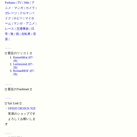
Perfume
|
TV
|
Web
|
ア
ニメ・マンガ
|
カメラ
|
ガレージ
|
クルマ
|
バ
イク
|
ホビー
|
マイホ
ーム
|
マンガ・アニメ
|
レース
|
交通事故
|
日
常
|
無
|
病
|
自転車
|
音
楽
|
□ 最近のツッコミ □
KennethKar (07-
28)
Lesliesoind (07-
28)
RichardHOF (07-
28)
□ 最近のTrackback □
□ Spl Link □
・
SPEED DESIGN N2F
実弟のショップです
よろしくお願いしま
す