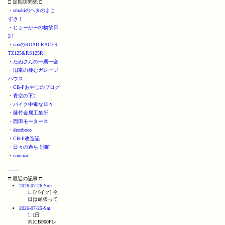
□ 定期訪問先 □
・
smakiのヘタのよこ
ずき！
・
じょーかーの物欲日
記
・
naoのROAD RACER
TZ125&RS125R!
・
たぬさんの一期一会
・
旧車の棲むガレージ
ハウス
・
CB-Fおやじのブログ
・
青空の下2
・
バイク中毒な日々
・
藤竹金属工業所
・
西田モータース
・
decoboco
・
CB-F改造記
・
日々の過ち 別館
・
namazu
□ 最近の記事 □
2026-07-26-Sun
1
. [バイク] 今
日は頑張って
2026-07-25-Sat
1
. [日
常]CB900Fレ